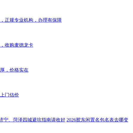
，正规专业机构，办理有保障
，收购麦德龙卡
厚，价格实在
上门估价
、济宁、菏泽四城避坑指南请收好
2026胶东闲置名包名表去哪变