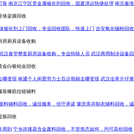
可靠
南京江宁区贵金属催化剂回收，固废清运快捷处理
南京秦淮
导体蓝膜回收
镍催化剂上门回收，专业回收团队，快速上门
吉安氧化铟粉回收
厨房厨具设备收购
武汉食堂整套厨房设备收购，专业拆除人员
武汉商用制冷设备回
黄金白银铂金回收
去哪变现
南通个人闲置劳力士百达翡丽去哪变现
武汉虫草片仔癀
服装橡筋拉链辅料
面料辅料回收，诚信服务，信守承诺
肇庆库存制衣辅料回收，诚
提炼回收
务周到
宁乡连接器含金废料回收，不管形态如何，均可高价回收