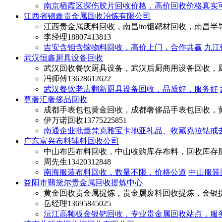
南京栖霞区探伤胶片回收价格，高价回收价格真实
江西省锦鑫贵金属回收冶炼有限公司
江西贵金属废料回收，南昌ito铟靶材回收，南昌半
李经理
18807413813
吉安含钼含镓物料回收，高价上门，合作共赢
九江
武汉恒鑫厨具设备回收
武汉回收餐饮厨具设备，武汉后厨商用设备回收，
冯师傅
13628612622
武汉餐饮老店翻新厨具设备回收，品质好，服务好
尊奢汇奢侈品回收
成都手表包包黄金回收，成都奢侈品手表包回收，
伊万诺回收
13775225851
南通企业批量梵克雅宝卡地亚礼品、收藏克拉钻戒
广东富兴布料辅料回收公司
中山布匹布料回收，中山收购库存布料，回收库存
周先生
13420312848
南海服装布料回收，数量不限，价格公道
中山服装
益阳市翡黛尔贵金属回收提炼中心
黄金回收贵金属提炼，贵金属废料回收提炼，金银
岳经理
13695845025
沅江高频板金银钯回收，专业贵金属回收站点，服