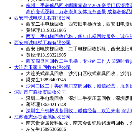
杭州二手奢侈品回收哪家靠谱？2026资质门店深度
高价变现逻辑，万奢崇川实体服务全景
成都奢侈品
西安志诚电梯工程有限公司
西安二手电梯回收，西安旧电梯拆除，西安旧电货
黄经理
13193321905
西安二手电梯回收价格，多年电梯回收服务，诚信
西安志诚电梯工程有限公司
西安旧电扶梯回收，二手电梯回收拆除，西安废旧
黄经理
13193321905
西安阎良区回收二手电梯，专业的工作人员随时看
大连君玉家具回收有限公司
大连美式家具回收，沙河口区欧式家具回收，沙河
梁先生
13898409745
沙河口区二手美的海尔空调回收，诚信经营，服务
深圳市广胜物资回收公司
深圳二手电缆回收，深圳二手变压器回收，深圳废
蒋经理
13620215148
深圳生产机械设备回收，诚信经营，欢迎来电
深圳
江苏金志远贵金属回收公司
南京贵金属废料回收，南京金银钯铂铑废料回收，
左先生
15895306086