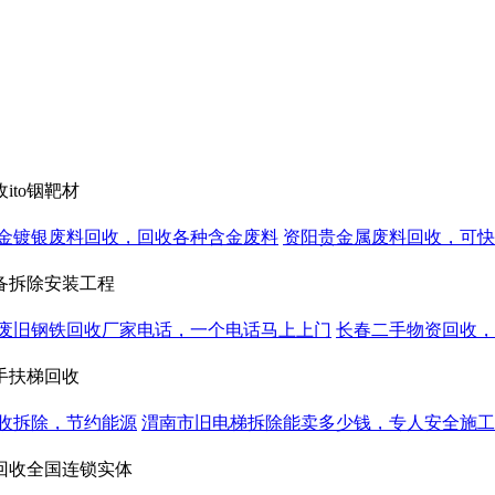
to铟靶材
金镀银废料回收，回收各种含金废料
资阳贵金属废料回收，可快
备拆除安装工程
废旧钢铁回收厂家电话，一个电话马上上门
长春二手物资回收，
手扶梯回收
收拆除，节约能源
渭南市旧电梯拆除能卖多少钱，专人安全施工
回收全国连锁实体