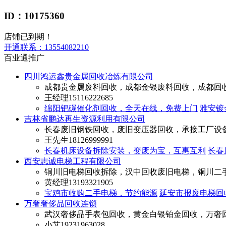
ID：10175360
店铺已到期！
开通联系：
13554082210
百业通推广
四川鸿运鑫贵金属回收冶炼有限公司
成都贵金属废料回收，成都金银废料回收，成都回收i
王经理
15116222685
绵阳钯碳催化剂回收，全天在线，免费上门
雅安镀
吉林省鹏达再生资源利用有限公司
长春废旧钢铁回收，废旧变压器回收，承接工厂设
王先生
18126999991
长春机床设备拆除安装，变废为宝，互惠互利
长春
西安志诚电梯工程有限公司
铜川旧电梯回收拆除，汉中回收废旧电梯，铜川二
黄经理
13193321905
宝鸡市收购二手电梯，节约能源
延安市报废电梯回
万奢奢侈品回收连锁
武汉奢侈品手表包回收，黄金白银铂金回收，万奢
小艾
19231963028