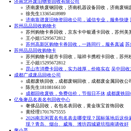
济南北环废旧物资回收有限公司
济南废铁废钢回收，济南机器设备回收，济南废铜
徐先生
13365418989
济南靠谱废旧物资回收公司，诚信专业，服务快捷
苏州品品回收购物卡
苏州购物卡券回收，京东卡中银通卡回收，苏州美
王小姐
15295672812
苏州高新区购物卡券回收，一路同行，服务真诚
苏
苏州品品回收购物卡
苏州购物卡超市卡回收，瑞祥卡携程卡回收，苏州
王小姐
15295672812
昆山市消费卡回收，实力雄厚，价格实在
吴中回收
成都广成废品回收公司
成都废铁回收，成都废铜回收，成都废金属回收公
陈先生
18108166110
成都回收废铁，免费估价，节假日不休
成都废铁回
亿兔奢品名表名包回收中心
奢侈品回收，名包名表回收，黄金珠宝首饰回收
黄经理
17017675555
2026南京闲置名包名表去哪变现？国标落地后这份
现？青岛、烟台、威海、潍坊四城避坑指南请收好
奢小觅