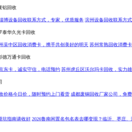
废铝回收
淄博设备回收联系方式，专家，优质服务
滨州设备回收联系方式
罗泰华久光卡回收
州吴中区回收消费卡，携手共创美好的明天
苏州常熟回收消费卡
杉德万通卡回收
京东卡，诚实守信，电话预约
苏州虎丘区沃尔玛卡回收，实力雄
司
收价格今日价，随时预约上门看货
成都废铜回收厂家公司，免费
避坑指南请收好
2026鲁南闲置名包名表去哪变现？临沂、枣庄