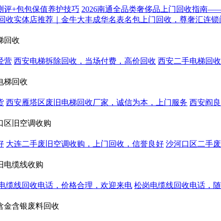
测评+包包保值养护技巧
2026南通全品类奢侈品上门回收指南—
回收实体店推荐｜金牛大丰成华名表名包上门回收，尊奢汇连锁
梯回收
经营
西安电梯拆除回收，当场付费，高价回收
西安二手电梯回收
电梯回收
货
西安雁塔区废旧电梯回收厂家，诚信为本，上门服务
西安阎良
口区旧空调收购
好
大连二手废旧空调收购，上门回收，信誉良好
沙河口区二手废
旧电缆线收购
电缆线回收电话，价格合理，欢迎来电
松岗电缆线回收电话，随
含金含银废料回收