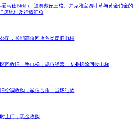
—爱马仕Birkin、迪奥戴妃三格、梵克雅宝四叶草与黄金铂金的
门店地址及行情汇总
公司，长期高价回收各类废旧电梯
区回收旧二手电梯，规范经营，专业拆除回收电梯
旧空调收购，诚信合作，当场结款
时上门，现金收购