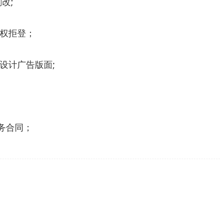
改;
有权拒登；
设计广告版面;
务合同；