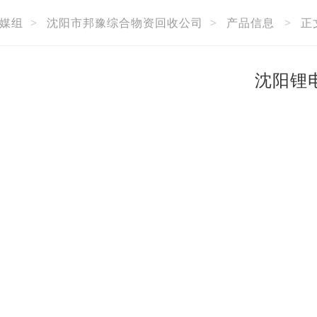
媒组
>
沈阳市邦豫综合物资回收公司
>
产品信息
>
正
沈阳锂