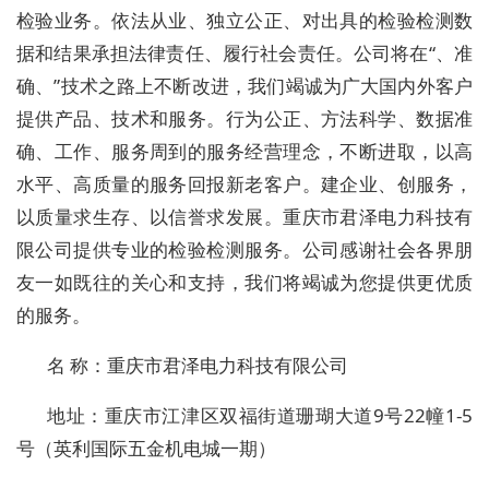
检验业务。依法从业、独立公正、对出具的检验检测数
据和结果承担法律责任、履行社会责任。公司将在“、准
确、”技术之路上不断改进，我们竭诚为广大国内外客户
提供产品、技术和服务。行为公正、方法科学、数据准
确、工作、服务周到的服务经营理念，不断进取，以高
水平、高质量的服务回报新老客户。建企业、创服务，
以质量求生存、以信誉求发展。重庆市君泽电力科技有
限公司提供专业的检验检测服务。公司感谢社会各界朋
友一如既往的关心和支持，我们将竭诚为您提供更优质
的服务。
名 称：重庆市君泽电力科技有限公司
地址：重庆市江津区双福街道珊瑚大道9号22幢1-5
号（英利国际五金机电城一期）