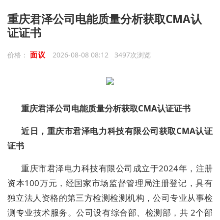
重庆君泽公司电能质量分析获取CMA认
证证书
面议
价格：
2026-08-08 08:12 3497次浏览
重庆君泽公司电能质量分析获取CMA认证证书
近日，重庆市君泽电力科技有限公司获取CMA认证
证书
重庆市君泽电力科技有限公司成立于2024年，注册
资本100万元，经国家市场监督管理局注册登记，具有
独立法人资格的第三方检测检测机构，公司专业从事检
测专业技术服务。公司设有综合部、检测部，共 2个部