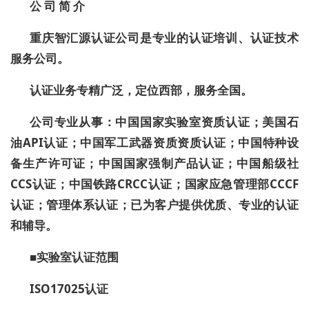
公 司 简 介
重庆智汇源认证公司是专业的认证培训、认证技术
服务公司。
认证业务专精广泛，定位西部，服务全国。
公司专业从事：
中国国家实验室资质认证
；美国石
油API认证；中国军工武器资质资质认证；中国特种设
备生产许可证；中国国家强制产品认证；中国船级社
CCS认证；中国铁路CRCC认证；国家应急管理部CCCF
认证；管理体系认证；已为客户提供优质、专业的认证
和辅导。
■实验室认证范围
ISO17025认证