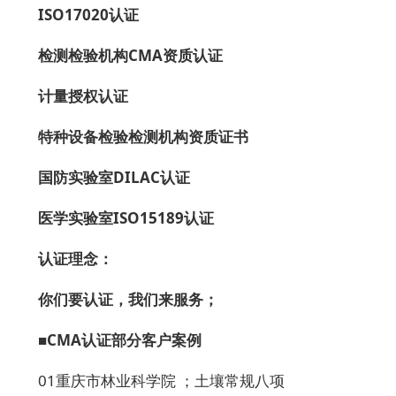
ISO17020认证
检测检验机构CMA资质认证
计量授权认证
特种设备检验检测机构资质证书
国防实验室DILAC认证
医学实验室ISO15189认证
认证理念：
你们要认证，我们来服务
；
■CMA认证部分客户案例
01
重庆市林业科学院 ；土壤常规八项