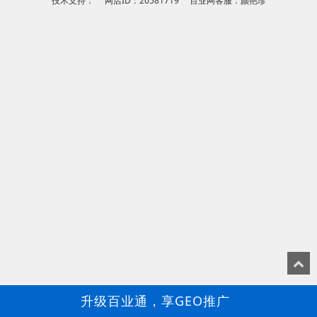
技术支持： 网店ID：20581719 百业网客服：颜艳珍
升级百业通，享GEO推广