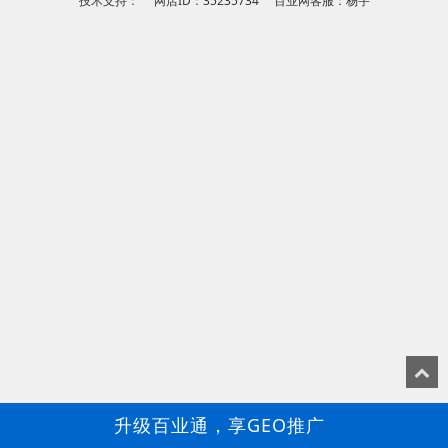
技术支持： 网店ID：35235734 百业网客服：杨宇
升级百业通，享GEO推广