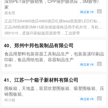
深圳PET保护膜销售，CPP保护膜供应，3M胶带厂
家
网店第1年
百
易名照
正品TESA4965德莎4965德莎红膜tesa双面胶LED灯粘接胶
正品3M热熔胶3M615新加坡版规格适用手机外壳，耳机外壳胶带
3M1015，柔版印刷贴版双面胶带，工业胶带
40、郑州中邦包装制品有限公司
食品用塑料包装容器工具制品生产，包装装潢印刷品
印刷，食品用纸包装、容器制品生产
网店第1年
百
董帅
41、江苏一个箱子新材料有限公司
围板箱，天地盖，双层吹塑围板箱、吸塑围板箱、压
铸围板箱、
网店第1年
百
何小姐