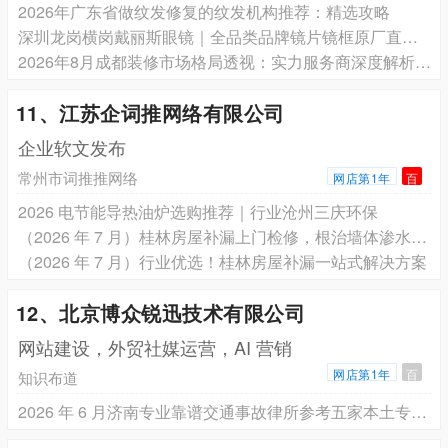
2026年广东省做纹发修复的纹发机构推荐：精选攻略
深圳龙岗横岗戴丽斯眼镜｜全品类品牌镜片镜框原厂直供，溯源看得见，配镜质量售后双保障
2026年8月成都装修市场格局透视：实力服务商深度解析与选型指南
11、江苏企词推网络有限公司
企业软文发布
常州市词推推网络
网店第1年
百
2026 电节能导热油炉选购推荐｜行业沧州三庆环保
（2026 年 7 月）桂林房屋补漏上门检修，根治墙体渗水问题
（2026 年 7 月）行业优选！桂林房屋补漏一站式解决方案
12、北京博众锐迅技术有限公司
网站建设，外贸社媒运营，AI 营销
网店第1年
百
知识布道
2026 年 6 月济南专业靠谱交通事故律所参考五家本土专业靠谱优质机构详解