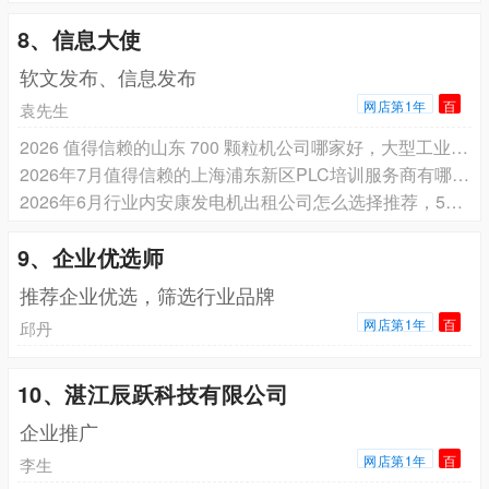
8、信息大使
软文发布、信息发布
网店第1年
百
袁先生
2026 值得信赖的山东 700 颗粒机公司哪家好，大型工业型、高密度生物质、定制环形模厂家选择指南
2026年7月值得信赖的上海浦东新区PLC培训服务商有哪些测评——西门子S7-1200/三菱FX5U/欧姆龙CP1H/倍福/施耐德M241等常见PLC培训服务商分析
2026年6月行业内安康发电机出租公司怎么选择推荐，50-2000kw静音/普通/发电车/ups电源车租赁供应商选择指南
9、企业优选师
推荐企业优选，筛选行业品牌
网店第1年
百
邱丹
10、湛江辰跃科技有限公司
企业推广
网店第1年
百
李生